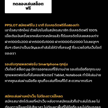
ทดลองเล่นสล็อต
ฟรี
PPSLOT สมัครฟรีใน 2 นาที รับเครดิตฟรีถึงสองเท่า
เอาใจสมาชิกใหม่ ด้วยโปรโมชั่นสมัครสมาชิก รับเครดิตฟรี 100%
เมื่อเติมเงินครั้งแรกหลังจากสมัครแล้ว ก็รับเครดิตไปเลยสองเท่า!
ฝาก100รับ200 ฝาก500รับ1000 ฝาก1000รับ2000 ไปเลยจุกๆ
อิ่มๆ เรียกว่าเป็นขวัญและกำลังใจให้ว่าที่เศรษฐี ที่จะรวยไปกับเว็บไซต์
ของเรา
รองรับทุกแพลตฟอร์ม Smartphone ทุกรุ่น
เว็บไซต์ สล็อต pp
มีการออกแบบที่ใช้งานง่าย รองรับมือถือทุกระบบ
ทุกแพลตฟอร์มทั้งในคอมพิวเตอร์ Tablet, Notebook ทำให้เล่นง่าย
หากคุณเล่นผ่านมือถือ คุณก็จะเล่นที่ไหนก็ได้ สะดวกมากจริงๆ
สมัครเล่นผ่านหน้าเว็บ ไม่ต้องดาวน์โหลด
สมัครสมาชิกได้เลยที่หน้าเว็บ หลังจากสมัครแล้วก็เข้าเล่นได้เลย ไม่
ต้องดาวน์โหลดให้เสียเวลา ไม่ต้องหาพื้นที่ให้มือถือ และไม่ต้องรอแอ