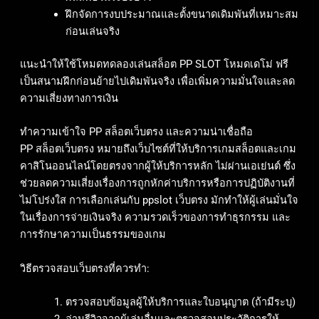
ฝึกจัดการงบประมาณและตั้งขนาดเดิมพันที่เหมาะสม
ก่อนเล่นจริง
แนะนำให้ใช้โหมดทดลองเล่นสล็อต PP SLOT โหมดเดโม่ ฟรี
เป็นสนามฝึกก่อนย้ายไปเดิมพันจริง เพื่อเพิ่มความมั่นใจและลด
ความเสี่ยงทางการเงิน
ทำความเข้าใจ PP สล็อตเว็บตรง และความน่าเชื่อถือ
PP สล็อตเว็บตรง หมายถึงเว็บไซต์ที่ให้บริการเกมสล็อตและเกม
คาสิโนออนไลน์โดยตรงจากผู้ให้บริการหลัก ไม่ผ่านเอเย่นต์ ซึ่ง
ช่วยลดความเสี่ยงเรื่องการถูกหักค่าบริการหรือการปฏิบัติงานที่
ไม่โปร่งใส การเลือกเล่นกับ ppslot เว็บตรง มักทำให้ผู้เล่นมั่นใจ
ในเรื่องการจ่ายเงินจริง ความรวดเร็วของการทำธุรกรรม และ
การรักษาความเป็นธรรมของเกม
วิธีตรวจสอบเว็บตรงที่ควรทำ:
ตรวจสอบข้อมูลผู้ให้บริการและใบอนุญาต (ถ้ามีระบุ)
อ่านรีวิวจากผู้เล่นอื่นและตรวจสอบประวัติการให้