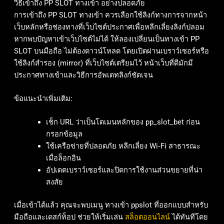
วิธีเข้าถึง PP SLOT ทางเข้า อย่างปลอดภัย
การเข้าถึง PP SLOT ทางเข้า ควรเลือกใช้ลิงก์ทางการจากหน้า
เว็บหลักหรือช่องทางที่เว็บไซต์ประกาศเพื่อหลีกเลี่ยงลิงก์ปลอม
หากพบปัญหาเข้าเว็บไซต์ไม่ได้ ให้ลองเปลี่ยนเป็นทางเข้า PP
SLOT บนมือถือ ไม่ต้องดาวน์โหลด โดยเปิดผ่านเบราว์เซอร์หรือ
ใช้ลิงก์สำรอง (mirror) ที่เว็บไซต์เตรียมไว้ หน้าเว็บที่ดีมักมี
ประกาศทางเข้าและวิธีการอัพเดทลิงก์ชัดเจน
ข้อแนะนำเพิ่มเติม:
เช็ก URL ว่าเป็นโดเมนหลักของ pp_slot_bet ก่อน
กรอกข้อมูล
ใช้เครือข่ายที่ปลอดภัย หลีกเลี่ยง Wi‑Fi สาธารณะ
เมื่อล็อกอิน
อัปเดตเบราว์เซอร์และปิดการใช้งานส่วนขยายที่น่า
สงสัย
เมื่อเข้าได้แล้ว คุณจะพบเมนู ทางเข้า ppslot ที่ออกแบบสำหรับ
มือถือและเดสก์ท็อป ช่วยให้เริ่มเล่น
สล็อตออนไลน์
ได้ทันทีโดย