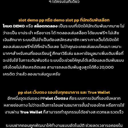
ๆ ได้ครบในที่เดียว
slot demo pp หรือ demo slot pp ที่นักเดิมพันเลือก
โหมด DEMO
หรือ
สล็อตทดลอง
เป็นระบบที่เปิดให้นักเดิมพันมากมาย ไม่
ว่าจะเป็น ขาประจำ หรือขาจร ได้ ทดลองเล่นสล็อต ได้แบบฟรีๆ ไม่เสีย
เงินสักบาท ระบบนี้ไม่จำเป็นต้องสมัครสมาชิก เพราะทางเว็บได้เปิดให้
ลองเล่นแบบฟรีๆได้ที่หน้าเว็บเลย ไม่ว่าคุณจะเคยเล่นแบบไหนมา เหมาะ
มากๆสำหรับคนที่ชอบเรียนรู้ ศึกษาวิธีเล่น และหาข้อมูลมาเพิ่มเติมเพื่อที่
จะปรับใช้ ในการเดิมพันจริง ระบบนี้จะช่วยให้คุณได้เสมือนลงเดิมพันแบบ
จริงโดยไม่เสียเครดิตเลย สามารถลงเดิมพันสูงสุดได้ถึง 20,000
เครดิต ว่าแล้ว ลองมาเล่นดูนะครับ
pp slot เว็บตรง รองรับทุกธนาคาร และ True Wallet
อีกหนึ่งจุดเด่นของ PP
slot เว็บตรง
คือระบบการเงินที่รองรับหลาก
หลายช่องทาง ไม่ว่าจะเป็นการโอนผ่านธนาคารชั้นนำของไทย หรือการใช้
งานผ่าน
True Wallet
ก็สามารถทำธุรกรรมได้อย่างสะดวกและรวดเร็ว
ระบบฝากถอนถูกพัฒนาให้ทำงานแบบอัตโนมัติ ช่วยลดเวลารอคอยใน