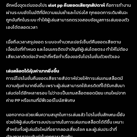
อีกหนึ่งจุดเด่นของโปร
slot pp คืนยอดเสียทุกสัปดาห์
คือการทำงาน
ผ่านระบบอัตโนมัติที่มีความแม่นยำและโปร่งใส ทุกยอดการเดิมพันจะ
ถูกบันทึกในระบบ ทำให้ผู้เล่นสามารถตรวจสอบข้อมูลการเล่นของตัว
เองได้ตลอดเวลา
เมื่อถึงเวลาสรุปยอด ระบบจะคำนวณเปอร์เซ็นต์คืนยอดเสียตาม
เงื่อนไขที่กำหนด และโอนเครดิตเข้าบัญชีผู้เล่นโดยตรง ทำให้ไม่ต้อง
เสียเวลาติดต่อเจ้าหน้าที่หรือทำเรื่องขอรับโปรโมชั่นด้วยตัวเอง
เล่นสล็อตได้คุ้มค่ามากยิ่งขึ้น
การมีโปรโมชั่นคืนยอดเสียรายสัปดาห์ช่วยให้การเล่นเกมสล็อตมี
ความคุ้มค่ามากยิ่งขึ้น เพราะผู้เล่นสามารถใช้เครดิตที่ได้รับกลับมา
เล่นต่อได้อีกหลายรอบ ไม่ว่าจะเป็นเกมสล็อตยอดนิยม เกมใหม่จาก
ค่าย PP หรือเกมที่มีฟีเจอร์โบนัสพิเศษ
นอกจากจะช่วยเพิ่มความสนุกในการเล่นแล้ว โปรโมชั่นลักษณะนี้ยัง
ช่วยให้ผู้เล่นบริหารงบประมาณในการเล่นเกมสล็อตได้ดีขึ้น เหมาะ
สำหรับทั้งผู้เล่นมือใหม่ที่อยากลองเสี่ยงโชค และผู้เล่นประจำที่
ต้องการความคุ้มค่าในทุกการเดิมพัน