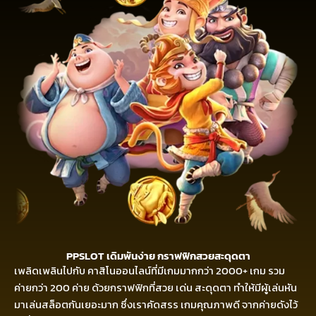
PPSLOT เดิมพันง่าย กราฟฟิกสวยสะดุดตา
เพลิดเพลินไปกับ คาสิโนออนไลน์ที่มีเกมมากกว่า 2000+ เกม รวม
ค่ายกว่า 200 ค่าย ด้วยกราฟฟิกที่สวย เด่น สะดุดตา ทำให้มีผู้เล่นหัน
มาเล่นสล็อตกันเยอะมาก ซึ่งเราคัดสรร เกมคุณภาพดี จากค่ายดังไว้