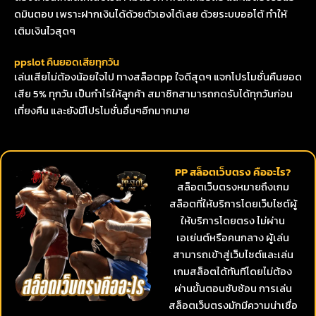
ดมินตอบ เพราะฝากเงินได้ด้วยตัวเองได้เลย ด้วยระบบออโต้ ทำให้
เติมเงินไวสุดๆ
ppslot คืนยอดเสียทุกวัน
เล่นเสียไม่ต้องน้อยใจไป ทางสล็อตpp ใจดีสุดๆ แจกโปรโมชั่นคืนยอด
เสีย 5% ทุกวัน เป็นกำไรให้ลูกค้า สมาชิกสามารถกดรับได้ทุกวันก่อน
เที่ยงคืน และยังมีโปรโมชั่นอื่นๆอีกมากมาย
PP สล็อตเว็บตรง คืออะไร?
สล็อตเว็บตรงหมายถึงเกม
สล็อตที่ให้บริการโดยเว็บไซต์ผู้
ให้บริการโดยตรง ไม่ผ่าน
เอเย่นต์หรือคนกลาง ผู้เล่น
สามารถเข้าสู่เว็บไซต์และเล่น
เกมสล็อตได้ทันทีโดยไม่ต้อง
ผ่านขั้นตอนซับซ้อน การเล่น
สล็อตเว็บตรงมักมีความน่าเชื่อ