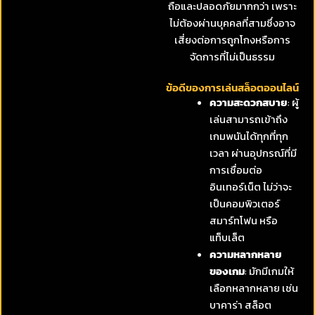
ถือและปลอดภัยมากกว่า เพราะ
ไม่ต้องผ่านบุคคลที่สามซึ่งอาจ
เสี่ยงต่อการถูกโกงหรือการ
จัดการที่ไม่เป็นธรรม
ข้อดีของการเล่นสล็อตออนไลน์
ความสะดวกสบาย
: ผู้
เล่นสามารถเข้าถึง
เกมพนันได้ทุกที่ทุก
เวลา ผ่านอุปกรณ์ที่มี
การเชื่อมต่อ
อินเทอร์เน็ต ไม่ว่าจะ
เป็นคอมพิวเตอร์
สมาร์ทโฟน หรือ
แท็บเล็ต
ความหลากหลาย
ของเกม
: มักมีเกมให้
เลือกหลากหลาย เช่น
บาคาร่า สล็อต